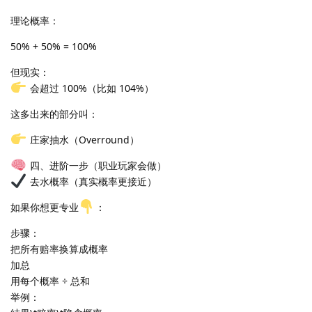
理论概率：
50% + 50% = 100%
但现实：
会超过 100%（比如 104%）
这多出来的部分叫：
庄家抽水（Overround）
四、进阶一步（职业玩家会做）
去水概率（真实概率更接近）
如果你想更专业
：
步骤：
把所有赔率换算成概率
加总
用每个概率 ÷ 总和
举例：