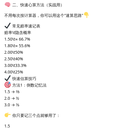
二、快速心算方法（实战用）
不用每次按计算器，你可以用这个“速算思路”
常见赔率速记表
赔率\t隐含概率
1.50\t≈ 66.7%
1.80\t≈ 55.6%
2.00\t50%
2.50\t40%
3.00\t33.3%
4.00\t25%
快速估算技巧
方法1：倒数记忆法
1.5 → ⅔
2.0 → ½
3.0 → ⅓
你只要记三个点就够用了：
1.5