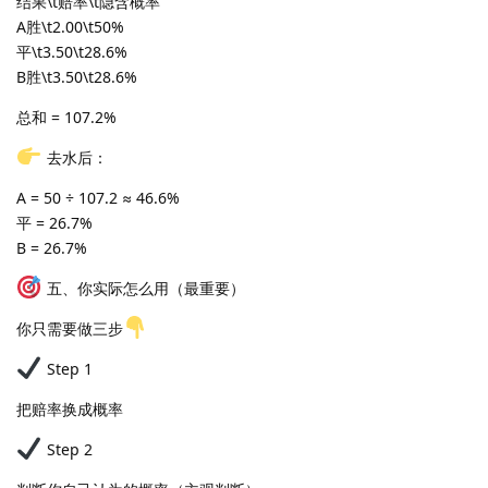
结果\t赔率\t隐含概率
A胜\t2.00\t50%
平\t3.50\t28.6%
B胜\t3.50\t28.6%
总和 = 107.2%
去水后：
A = 50 ÷ 107.2 ≈ 46.6%
平 = 26.7%
B = 26.7%
五、你实际怎么用（最重要）
你只需要做三步
Step 1
把赔率换成概率
Step 2