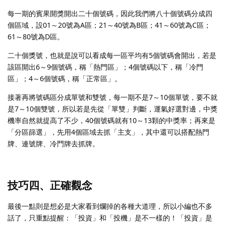
每一期的賓果開獎開出二十個號碼，因此我們將八十個號碼分成四
個區域，設01～20號為A區；21～40號為B區；41～60號為C區；
61～80號為D區。
二十個獎號，也就是說可以看成每一區平均有5個號碼會開出，若是
該區開出6～9個號碼，稱「熱門區」；4個號碼以下，稱「冷門
區」；4～6個號碼，稱「正常區」。
接著再將號碼區分成單號和雙號，每一期不是7～10個單號，要不就
是7～10個雙號，所以若是先從「單雙」判斷，運氣好選對邊，中獎
機率自然就提高了不少，40個號碼就有10～13顆的中獎率；再來是
「分區篩選」，先用4個區域去抓「主支」，其中還可以搭配熱門
牌、連號牌、冷門牌去抓牌。
技巧四、正確觀念
最後一點則是想必是大家看到爛掉的各種大道理，所以小編也不多
話了，只重點提醒：「投資」和「投機」是不一樣的！「投資」是