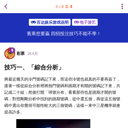
4
/
8
条
百达娱乐游戏说明
电子游艺
賓果想要贏 四招投注技巧不能不學！
彩票
26 6月
技巧一、「綜合分析」
將最近幾天的冷門號碼記下來，而這些冷號也就真的不要再簽了，
接著一樣從綜合分析裡將熱門號碼和跳期才有開的號碼記下來，共
記成二十組；然後打開「球號分布」看看那些也是跳期才開的號
碼，對照剛剛分析中找到的跳期號碼，從中選五個，再從這五個號
碼中選出你覺得可能性較大的三個號碼，這樣一來中三星機率就會
提高許多。