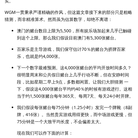
实。
WGM一贯秉承严谨精确的作风，但这篇文章接下来的部分只是粗略
猜测，而非精准算术。然而虽为估算数字，却绝不离谱：
澳门的赌台数目上限为5,500，所有娱乐场加起来几乎已触碰
到这个上限。那么我们假设目前澳门有5,300张赌台。
百家乐是主导游戏，我们保守估计70％的赌台为挤牌百家
乐，也就是约4,000张。
下一个数字最难预测。这4,000张赌台的平均开放时间多久？
很明显周末和公共假日赌台上几乎行动不断，但在安静时间
段，比如星期二早上9点，多数都闲置。让我们大胆猜测 一
下，假设这4,000张赌台平均约40％的时候有游戏进行。这相
当于约1,500张赌台每年365天、每周7天、每天24小时开牌。
我们假设每张赌台每75分钟（1.25小时）发完一个牌靴（8副
牌，416张）。当然贵宾游戏用得更快，而中场游戏更慢，但
75分钟是一个大致平均长度，不会偏差太大。
现在我们可以作下面的计算：