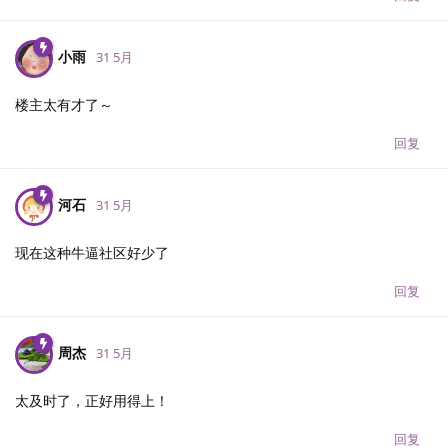
小雨
31 5月
楼主太有才了～
回复
河石
31 5月
现在这种牛逼社区好少了
回复
周杰
31 5月
太及时了，正好用得上！
回复