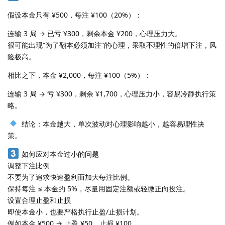
假设本金只有 ¥500，每注 ¥100（20%）：
连输 3 局 → 已亏 ¥300，剩余本金 ¥200，心理压力大。
很可能出现“为了翻本必须加注”的心理，采取不理性的倍增下注，风
险极高。
相比之下，本金 ¥2,000，每注 ¥100（5%）：
连输 3 局 → 亏 ¥300，剩余 ¥1,700，心理压力小，容易冷静执行策
略。
结论：本金越大，单次波动对心理影响越小，越容易理性决
策。
如何应对本金过小的问题
调整下注比例
不要为了追求快速盈利而加大每注比例。
保持每注 ≤ 本金的 5%，尽量用固定注额或轻微正向投注。
设置合理止盈和止损
即使本金小，也要严格执行止盈/止损计划。
例如本金 ¥500 → 止盈 ¥50，止损 ¥100。