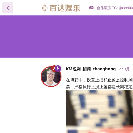
合作联系TG: @cxx00
KM包网_招商_changhong
27 3月
在博彩中，设置止损和止盈是控制风
票，严格执行止损止盈都是长期稳定