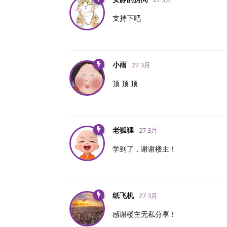
支持下吧
小雨
27 3月
顶 顶 顶
老狐狸
27 3月
学到了，谢谢楼主！
纸飞机
27 3月
感谢楼主无私分享！