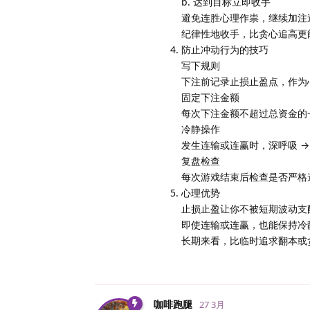
b. 达到目标立即收手
避免连胜心理作祟，继续加注
纪律性地收手，比贪心追高更
防止冲动行为的技巧
写下规则
下注前记录止损止盈点，作为
固定下注金额
每次下注金额不超过总资金的
冷静操作
发生连输或连赢时，深呼吸 →
复盘检查
每次游戏结束后检查是否严格
心理优势
止损止盈让你不被短期波动支
即使连输或连赢，也能保持冷
长期来看，比临时追求翻本或
咖啡跑腿
27 3月