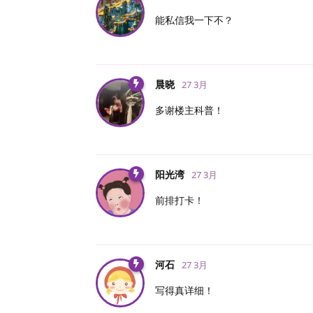
能私信我一下不？
晨晓
27 3月
多谢楼主科普！
阳光湾
27 3月
前排打卡！
河石
27 3月
写得真详细！