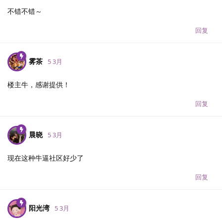
不错不错～
回复
雾茶
5 3月
楼主牛，感谢提供！
回复
晨晓
5 3月
现在这种牛逼社区好少了
回复
阳光湾
5 3月