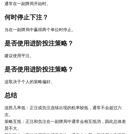
通常在一副牌局开始时。
何时停止下注？
当在一副牌局中赢得两个单位时停止。
是否使用进阶投注策略？
建议使用平注。
是否使用进阶投注策略？
这取决于个人的策略偏好。
总结
连胜几率低：正注或负注连续出现的机率较低，通常不会超过六
次。
策略互抵：正注和负注在一副牌局中通常会相互抵消，因此总体差
异不大。