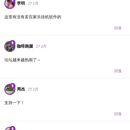
李明
27 2月
这里有没有卖百家乐挂机软件的
回复
咖啡跑腿
27 2月
论坛越来越热闹了～
回复
周杰
27 2月
支持一下！
回复