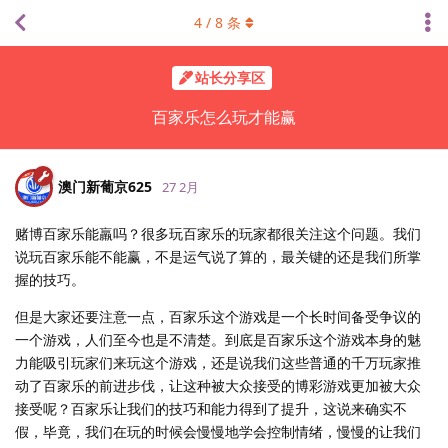
4
/
8
条
站长分享区
百家乐怎么玩才能赢
澳门新葡京625
27 2月
赌博百家乐能羸吗？很多玩百家乐的玩家都很关注这个问题。我们
说玩百家乐能不能赢，不是运气说了算的，最关键的还是我们所掌
握的技巧。
但是大家还要注意一点，百家乐这个游戏是一个长时间备受争议的
一个游戏，人们至今也是不清楚。到底是百家乐这个游戏本身的魅
力能吸引玩家们来玩这个游戏，还是说我们这些普通的千万玩家推
动了百家乐的前进步伐，让这种被大众接受的博彩游戏更加被大众
接受呢？百家乐让我们的技巧和能力得到了提升，这说来确实不
假，毕竟，我们在玩的时候会慢慢地学会控制情绪，慢慢的让我们