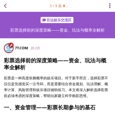
5
/
9
条
百达娱乐交流区
彩票选择前的深度策略——资金、玩法与概率全解析
7T.​COM
20 2月
彩票选择前的深度策略——资金、玩法与概
率全解析
彩票是一种高度依赖概率的娱乐项目。对于新手而言，选择彩票不
仅仅是凭感觉买一注号码，而是需要结合资金规划、玩法理解、概
率计算、风险管理和娱乐项目辅助练习。本文将深入解析选择彩票
前必须考虑的深度策略，帮助玩家建立科学购彩思维。
一、资金管理——彩票长期参与的基石