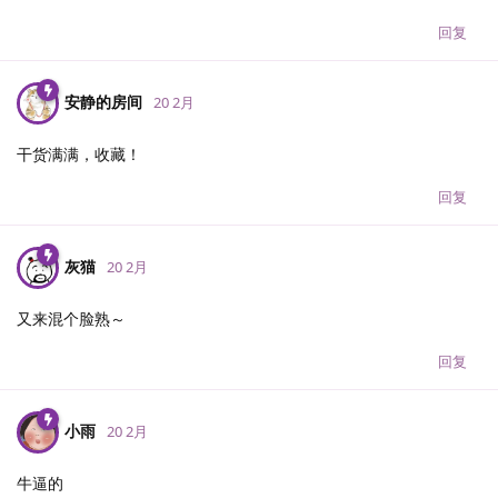
回复
安静的房间
20 2月
干货满满，收藏！
回复
灰猫
20 2月
又来混个脸熟～
回复
小雨
20 2月
牛逼的