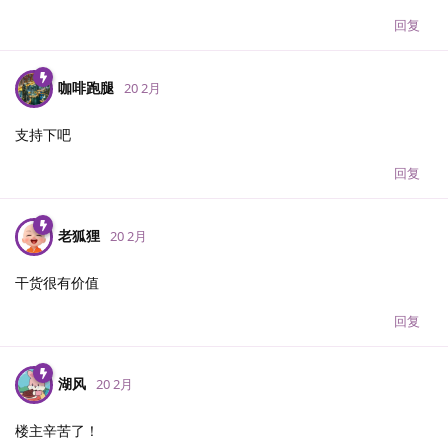
回复
咖啡跑腿
20 2月
支持下吧
回复
老狐狸
20 2月
干货很有价值
回复
湖风
20 2月
楼主辛苦了！