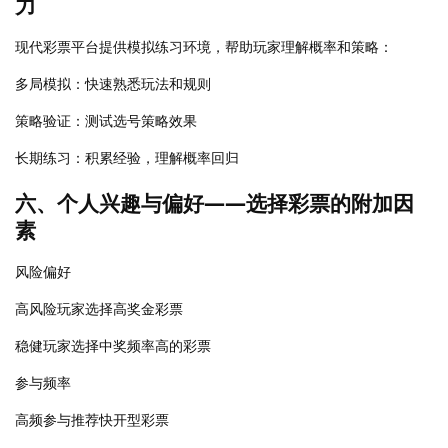
力
现代彩票平台提供模拟练习环境，帮助玩家理解概率和策略：
多局模拟：快速熟悉玩法和规则
策略验证：测试选号策略效果
长期练习：积累经验，理解概率回归
六、个人兴趣与偏好——选择彩票的附加因
素
风险偏好
高风险玩家选择高奖金彩票
稳健玩家选择中奖频率高的彩票
参与频率
高频参与推荐快开型彩票