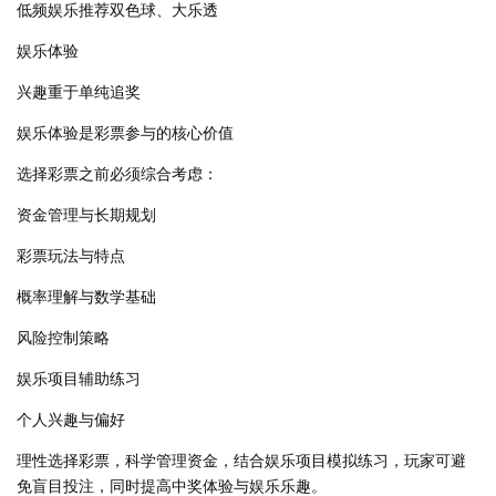
低频娱乐推荐双色球、大乐透
娱乐体验
兴趣重于单纯追奖
娱乐体验是彩票参与的核心价值
选择彩票之前必须综合考虑：
资金管理与长期规划
彩票玩法与特点
概率理解与数学基础
风险控制策略
娱乐项目辅助练习
个人兴趣与偏好
理性选择彩票，科学管理资金，结合娱乐项目模拟练习，玩家可避
免盲目投注，同时提高中奖体验与娱乐乐趣。