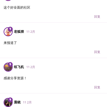
这个好全面的社区
回复
老狐狸
11 2月
来报道了
回复
纸飞机
11 2月
感谢分享资源！
回复
晨晓
11 2月