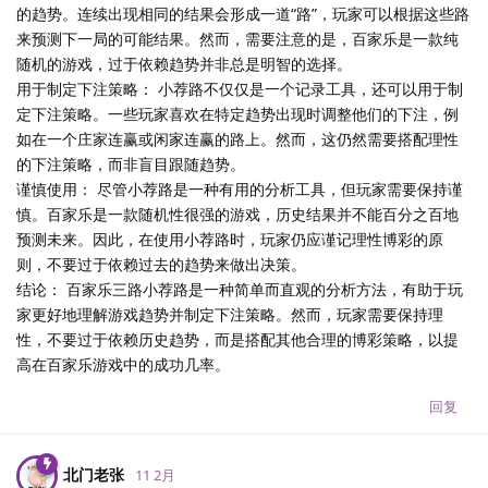
的趋势。连续出现相同的结果会形成一道“路”，玩家可以根据这些路
来预测下一局的可能结果。然而，需要注意的是，百家乐是一款纯
随机的游戏，过于依赖趋势并非总是明智的选择。
用于制定下注策略： 小荐路不仅仅是一个记录工具，还可以用于制
定下注策略。一些玩家喜欢在特定趋势出现时调整他们的下注，例
如在一个庄家连赢或闲家连赢的路上。然而，这仍然需要搭配理性
的下注策略，而非盲目跟随趋势。
谨慎使用： 尽管小荐路是一种有用的分析工具，但玩家需要保持谨
慎。百家乐是一款随机性很强的游戏，历史结果并不能百分之百地
预测未来。因此，在使用小荐路时，玩家仍应谨记理性博彩的原
则，不要过于依赖过去的趋势来做出决策。
结论： 百家乐三路小荐路是一种简单而直观的分析方法，有助于玩
家更好地理解游戏趋势并制定下注策略。然而，玩家需要保持理
性，不要过于依赖历史趋势，而是搭配其他合理的博彩策略，以提
高在百家乐游戏中的成功几率。
回复
北门老张
11 2月