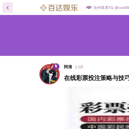
合作联系TG: @cxx00
阿清
2 2月
在线彩票投注策略与技