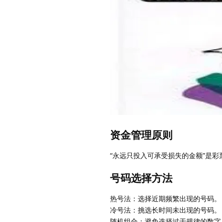
资金管理原则
“永远只投入可承受损失的金额”是
号码选择方法
热号法：选择近期频繁出现的号码。
冷号法：挑选长时间未出现的号码。
随机组合：避免选择过于规律的数字