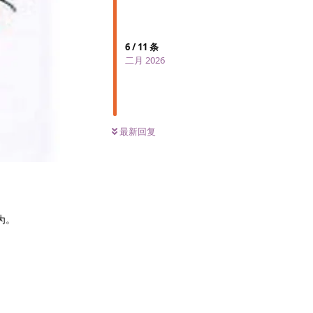
6
/
11
条
二月 2026
最新回复
为。