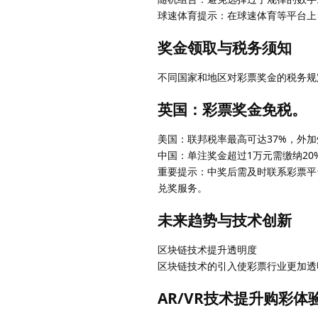
球速体育提示：在球速体育等平台上
奖金领取与税务须知
不同国家和地区对彩票奖金的税务规
英国：彩票奖金免税。
美国：联邦税率最高可达37%，外
中国：单注奖金超过1万元需缴纳20
重要提示：中奖后需及时联系彩票平
兑奖服务。
未来趋势与技术创新
区块链技术提升透明度
区块链技术的引入使彩票行业更加透
AR/VR技术提升购彩体