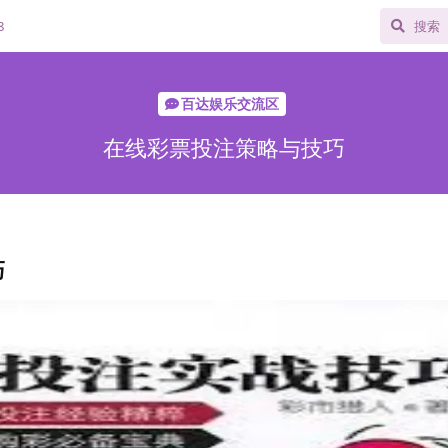
8
百达娱乐交流区
在线彩票投注策略与技巧
巧