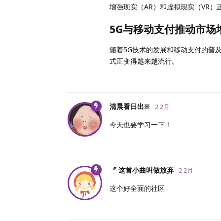
增强现实（AR）和虚拟现实（VR
5G与移动支付推动市场
随着5G技术的发展和移动支付的普
式正变得越来越流行。
清晨看日出※
2 2月
今天也要学习一下！
〞 这首小曲叫做放弃
2 2月
这个好全面的社区