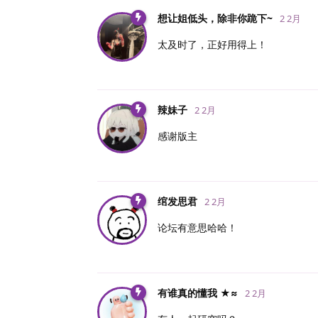
想让姐低头，除非你跪下~
2 2月
太及时了，正好用得上！
辣妹子
2 2月
感谢版主
绾发思君
2 2月
论坛有意思哈哈！
有谁真的懂我 ★≈
2 2月