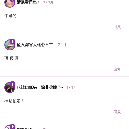
清晨看日出※
17 1月
牛逼的
回复
坠入深谷人死心不亡
17 1月
顶 顶 顶
回复
想让姐低头，除非你跪下~
17 1月
神贴预定！
回复