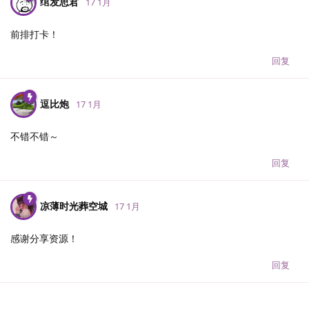
绾发思君
17 1月
前排打卡！
回复
逗比炮
17 1月
不错不错～
回复
凉薄时光葬空城
17 1月
感谢分享资源！
回复