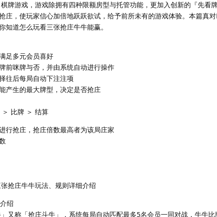
」棋牌游戏，游戏除拥有四种限额房型与托管功能，更加入创新的『先看
抢庄，使玩家信心加倍地跃跃欲试，给予前所未有的游戏体验。本篇真对
你知道怎么玩看三张抢庄牛牛能赢。
满足多元会员喜好
牌前咪牌与否，并由系统自动进行操作
择往后每局自动下注注项
能产生的最大牌型，决定是否抢庄
＞ 比牌 ＞ 结算
进行抢庄，抢庄倍数最高者为该局庄家
数
三张抢庄牛牛玩法、规则详细介绍
则介绍
牛」又称「抢庄斗牛」，系统每局自动匹配最多5名会员一同对战，牛牛比