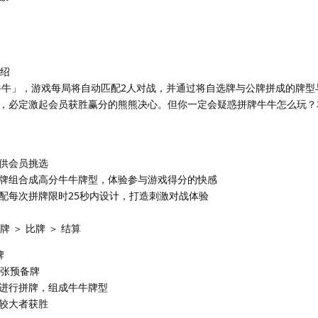
介绍
牛牛」，游戏每局将自动匹配2人对战，并通过将自选牌与公牌拼成的牌型
，必定激起会员获胜赢分的熊熊决心。但你一定会疑惑拼牌牛牛怎么玩？
供会员挑选
牌组合成高分牛牛牌型，体验参与游戏得分的快感
配每次拼牌限时25秒内设计，打造刺激对战体验
牌 ＞ 比牌 ＞ 结算
牌
2张预备牌
进行拼牌，组成牛牛牌型
较大者获胜