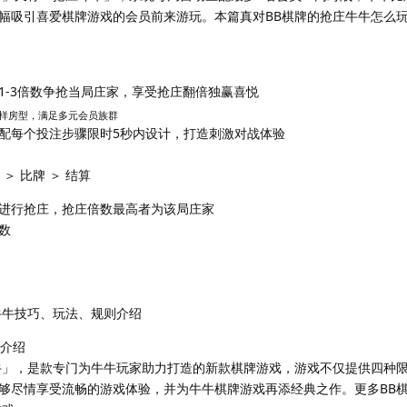
幅吸引喜爱棋牌游戏的会员前来游玩。本篇真对BB棋牌的抢庄牛牛怎么
1-3倍数争抢当局庄家，享受抢庄翻倍独赢喜悦
多样房型，满足多元会员族群
配每个投注步骤限时5秒内设计，打造刺激对战体验
＞ 比牌 ＞ 结算
进行抢庄，抢庄倍数最高者为该局庄家
数
牛牛技巧、玩法、规则介绍
则介绍
牛」，是款专门为牛牛玩家助力打造的新款棋牌游戏，游戏不仅提供四种
够尽情享受流畅的游戏体验，并为牛牛棋牌游戏再添经典之作。更多BB