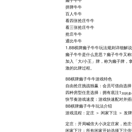
癞子牛牛
拼牌牛牛
百人牛牛
看四张抢庄牛牛
看三张抢庄牛牛
抢庄牛牛
通比牛牛
1.BB棋牌癞子牛牛玩法规则详细解说
癞子牛牛是什么意思？癞子牛牛又称
加入「大/小王」牌，称为癞子牌，
激的比牌过程。
BB棋牌癞子牛牛游戏特色
自由抢庄挑战独赢：会员可借由选择
四种房型任意选择：拥有底注1
30的
快节奏游戏速度：游戏快速配对并搭
BB棋牌癞子牛牛玩法介绍
游戏流程：定庄 ＞ 闲家下注 ＞ 发牌 
定庄：开局喊倍大小决定庄家，抢庄
闲家下注：所有闲家开始选择下注倍