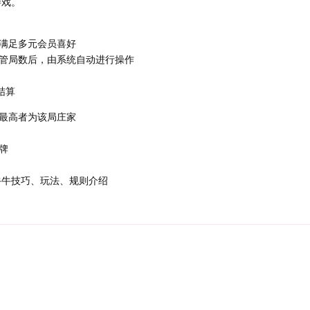
游戏。
满足多元会员喜好
管局数后，由系统自动进行操作
结算
最高者为该局庄家
牌
牛牛技巧、玩法、规则介绍