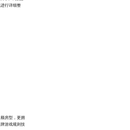
玩进行详细整
限额房型，更拥
棋牌游戏规则技