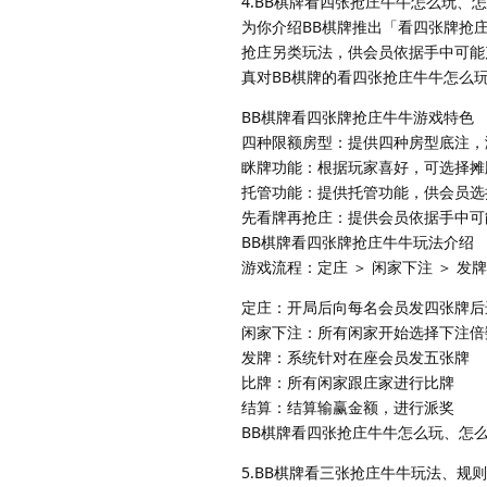
4.BB棋牌看四张抢庄牛牛怎么玩、
为你介绍BB棋牌推出「看四张牌抢
抢庄另类玩法，供会员依据手中可能
真对BB棋牌的看四张抢庄牛牛怎么
BB棋牌看四张牌抢庄牛牛游戏特色
四种限额房型：提供四种房型底注，
眯牌功能：根据玩家喜好，可选择摊
托管功能：提供托管功能，供会员选
先看牌再抢庄：提供会员依据手中可
BB棋牌看四张牌抢庄牛牛玩法介绍
游戏流程：定庄 ＞ 闲家下注 ＞ 发牌 
定庄：开局后向每名会员发四张牌后
闲家下注：所有闲家开始选择下注倍
发牌：系统针对在座会员发五张牌
比牌：所有闲家跟庄家进行比牌
结算：结算输赢金额，进行派奖
BB棋牌看四张抢庄牛牛怎么玩、怎
5.BB棋牌看三张抢庄牛牛玩法、规