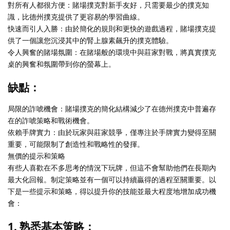
對所有人都很方便：賭場撲克對新手友好，只需要最少的撲克知
識，比德州撲克提供了更容易的學習曲線。
快速而引人入勝：由於簡化的規則和更快的遊戲過程，賭場撲克提
供了一個讓您沉浸其中的腎上腺素飆升的撲克體驗。
令人興奮的賭場氛圍：在賭場般的環境中與莊家對戰，將真實撲克
桌的興奮和氛圍帶到你的螢幕上。
缺點：
局限的詐唬機會：賭場撲克的簡化結構減少了在德州撲克中普遍存
在的詐唬策略和戰術機會。
依賴手牌實力：由於玩家與莊家競爭，僅專注於手牌實力變得至關
重要，可能限制了創造性和戰略性的發揮。
無價的提示和策略
有些人喜歡在不多思考的情況下玩牌，但這不會幫助他們在長期內
最大化回報。制定策略並有一個可以持續贏得的過程至關重要。以
下是一些提示和策略，得以提升你的技能並最大程度地增加成功機
會：
1. 熟悉基本策略：