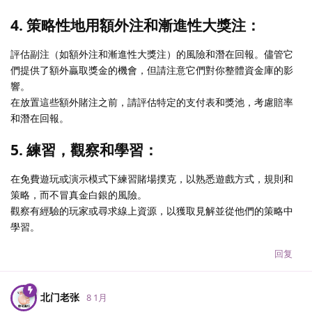
4. 策略性地用額外注和漸進性大獎注：
評估副注（如額外注和漸進性大獎注）的風險和潛在回報。儘管它
們提供了額外贏取獎金的機會，但請注意它們對你整體資金庫的影
響。
在放置這些額外賭注之前，請評估特定的支付表和獎池，考慮賠率
和潛在回報。
5. 練習，觀察和學習：
在免費遊玩或演示模式下練習賭場撲克，以熟悉遊戲方式，規則和
策略，而不冒真金白銀的風險。
觀察有經驗的玩家或尋求線上資源，以獲取見解並從他們的策略中
學習。
回复
北门老张
8 1月