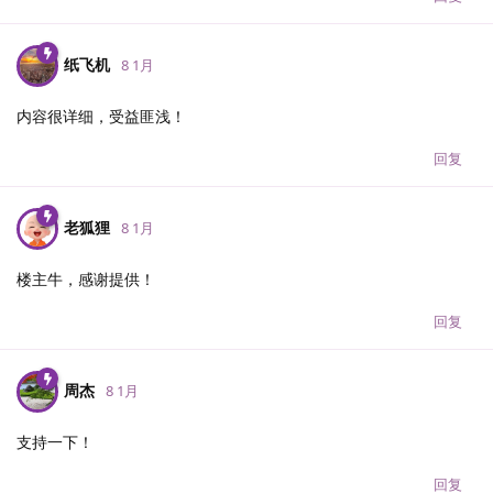
纸飞机
8 1月
内容很详细，受益匪浅！
回复
老狐狸
8 1月
楼主牛，感谢提供！
回复
周杰
8 1月
支持一下！
回复