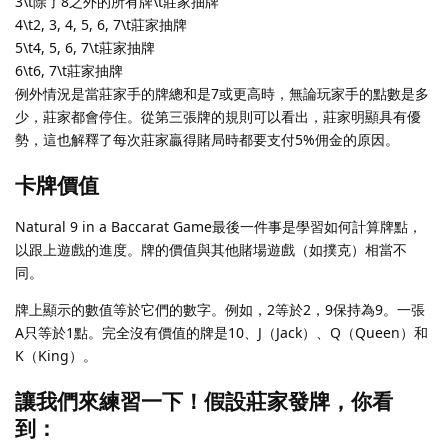
3\t除了8之外的所有牌\t莊家抽牌
4\t2, 3, 4, 5, 6, 7\t莊家抽牌
5\t4, 5, 6, 7\t莊家抽牌
6\t6, 7\t莊家抽牌
例外情況是當莊家手的牌總和是7或更高時，無論玩家手的點數是多
少，莊家都會停住。從第三張牌的規則可以看出，莊家明顯具有優
勢，這也解釋了每次莊家贏得賭局時都要支付5%佣金的原因。
卡牌價值
Natural 9 in a Baccarat Game最後一件事是學習如何計算牌點，
以跟上遊戲的進度。牌的價值與其他賭場遊戲（如撲克）相當不
同。
牌上顯示的數值等於它們的數字。例如，2等於2，9保持為9。一張
A只等於1點。完全沒有價值的牌是10、J（Jack）、Q（Queen）和
K（King）。
讓我們來練習一下！假設莊家發牌，你看
到：