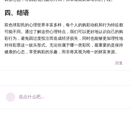
四、结语
双色球彩民的心理世界丰富多样，每个人的购彩动机和行为特征都
可能不同。通过了解这些心理特点，我们可以更好地认识自己的购
彩行为，避免因过度投注而造成经济损失，同时也能够更加理性地
对待彩票这一娱乐形式。无论你属于哪一类彩民，最重要的是保持
健康的心态，享受购彩的乐趣，而非将其视为唯一的财富来源。
回复
说点什么吧...