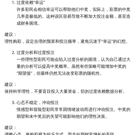
过度依赖“幸运”
许多彩民会相信幸运可以帮助他们中奖，实际上，彩票的中奖
几率是极低的。这种误区容易导致不断加大投注金额，甚至造
成财务困境。
建议：
理性购彩，设定合理的预算和投注频率，避免沉迷于“幸运”的幻想。
过度分析和过度投注
一些理性型彩民可能会陷入过度分析的困境，认为自己通过大
量的分析可以提高中奖概率。虽然有些策略可能增加中奖的
“期望值”，但最终仍然无法改变彩票的随机性。
建议：
保持科学理性，不要盲目投入大量资金，切勿过度依赖数据分析。
心态不稳定，冲动投注
情感型和冒险型彩民常常因情绪波动而进行冲动投注。中奖的
期望和未中奖后的失望可能影响他们的理性决策。
建议：
调整心态，将购彩视为娱乐方式，而非短期财富增长的手段。