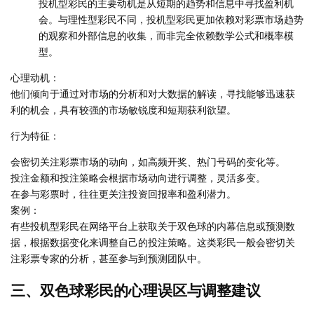
投机型彩民的主要动机是从短期的趋势和信息中寻找盈利机
会。与理性型彩民不同，投机型彩民更加依赖对彩票市场趋势
的观察和外部信息的收集，而非完全依赖数学公式和概率模
型。
心理动机：
他们倾向于通过对市场的分析和对大数据的解读，寻找能够迅速获
利的机会，具有较强的市场敏锐度和短期获利欲望。
行为特征：
会密切关注彩票市场的动向，如高频开奖、热门号码的变化等。
投注金额和投注策略会根据市场动向进行调整，灵活多变。
在参与彩票时，往往更关注投资回报率和盈利潜力。
案例：
有些投机型彩民在网络平台上获取关于双色球的内幕信息或预测数
据，根据数据变化来调整自己的投注策略。这类彩民一般会密切关
注彩票专家的分析，甚至参与到预测团队中。
三、双色球彩民的心理误区与调整建议