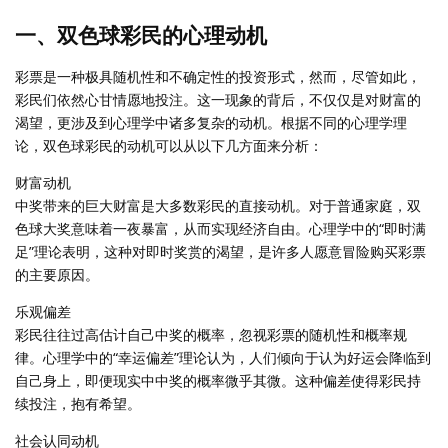
一、双色球彩民的心理动机
彩票是一种极具随机性和不确定性的投资形式，然而，尽管如此，
彩民们依然心甘情愿地投注。这一现象的背后，不仅仅是对财富的
渴望，更涉及到心理学中诸多复杂的动机。根据不同的心理学理
论，双色球彩民的动机可以从以下几方面来分析：
财富动机
中奖带来的巨大财富是大多数彩民的直接动机。对于普通家庭，双
色球大奖意味着一夜暴富，从而实现经济自由。心理学中的“即时满
足”理论表明，这种对即时奖赏的渴望，是许多人愿意冒险购买彩票
的主要原因。
乐观偏差
彩民往往过高估计自己中奖的概率，忽视彩票的随机性和概率规
律。心理学中的“幸运偏差”理论认为，人们倾向于认为好运会降临到
自己身上，即便现实中中奖的概率微乎其微。这种偏差使得彩民持
续投注，抱有希望。
社会认同动机