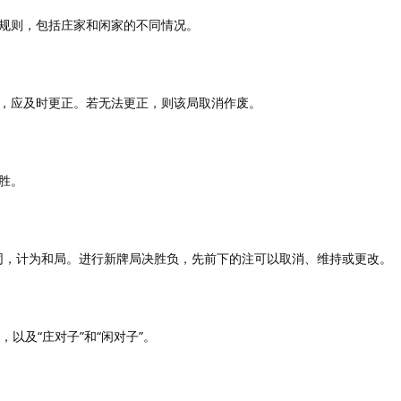
规则，包括庄家和闲家的不同情况。
，应及时更正。若无法更正，则该局取消作废。
胜。
相同，计为和局。进行新牌局决胜负，先前下的注可以取消、维持或更改。
”，以及“庄对子”和“闲对子”。