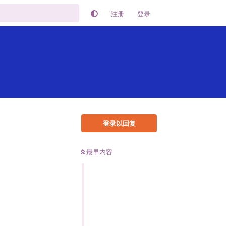
注册
登录
登录以回复
最早内容