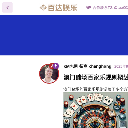
合作联系TG: @cxx00
KM包网_招商_changhong
2025年
澳门赌场百家乐规则概
澳门赌场的百家乐规则涵盖了多个方