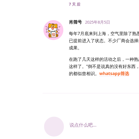
7 天
后
肖筛号
2025年8月5日
每年7月底来到上海，空气里除了熟悉
已提前进入了状态。不少厂商会选择
成果。
在跑了几天这样的活动之后，一种熟
这样了。”倒不是说真的没有好东西
的都似曾相识。
whatsapp筛选
说点什么吧...