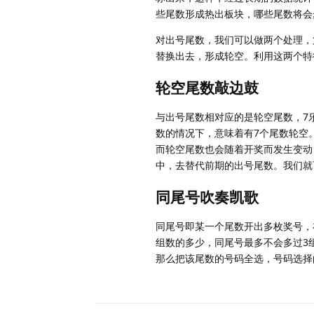
些尾数形成热出板块，哪些尾数将会
对出号尾数，我们可以做两个处理，
替换出去，形成轮空。利用这两个特
轮空尾数敲边鼓
与出号尾数相对应的是轮空尾数，7
数的情况下，意味着有7个尾数轮空
而轮空尾数也会随着开奖而发生变动
中，去替代前期的出号尾数。我们就
同尾号吹奏凯歌
同尾号即某一个尾数开出多枚奖号，
组数的多少，同尾号最多不会多过3
那么把该尾数的号码全选，号码选择