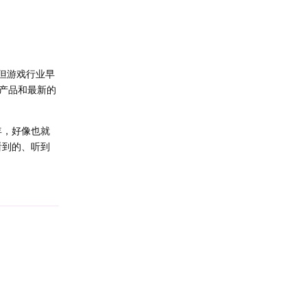
，但游戏行业早
产品和最新的
年，好像也就
看到的、听到
回复