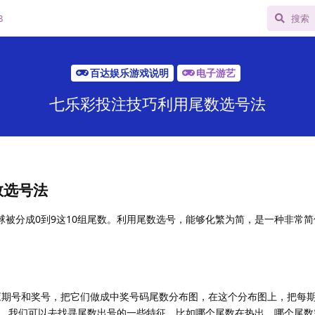
8
百达娱乐游戏说明
电子游艺
七乐彩投注技巧利用尾数选号法
数选号法
球被分成0到9这10组尾数。利用尾数选号，能够化繁为简，是一种非常
对应期号和奖号，把它们做成中奖号码尾数分布图，在这个分布图上，把每
，我们可以去找寻尾数出号的一些特征，比如哪个尾数在热出，哪个尾数