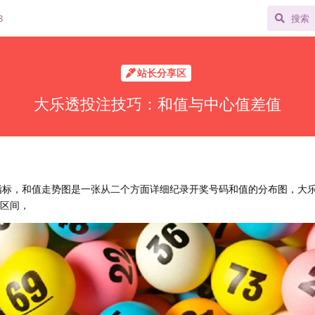
8
站长分享区
大乐透投注技巧：和值与中心值差值
指标，和值走势图是一张从二个方面详细纪录开奖号码和值的分布图，大
个区间，