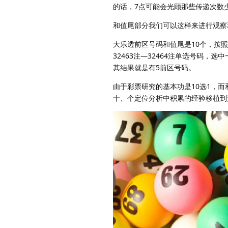
的话，7点可能会光顾那些传递次数
和值尾部分我们可以这样来进行观察
大乐透前区号码和值尾是10个，按照和
32463注—32464注单选号码，
其结果就是有5前区号码。
由于彩票研究的基本功是10选1，而
十、个定位分析中积累的经验移植到