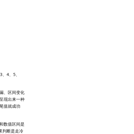
3、4、5、
漏、区间变化
呈现出来一种
尾值就成功
的和数值区间是
果判断是走冷