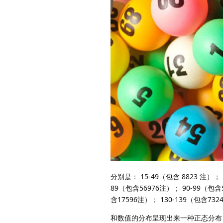
分别是： 15-49（包含 8823 注）； 
89（包含56976注）； 90-99（包含5
含17596注）； 130-139（包含732
和数值的分布呈现出来一种正态分布