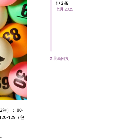
1
/
2
条
七月 2025
最新回复
2注）； 80-
120-129（包
的。