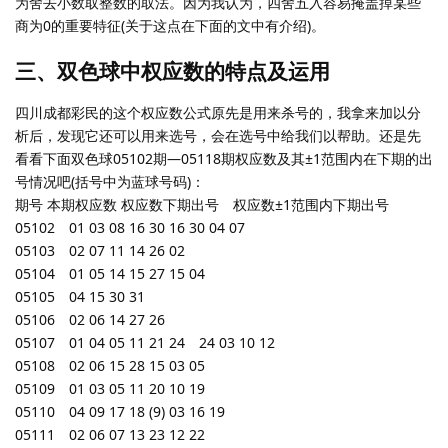
为舍去小数取整数的取法。因为我认为，四舍五入容易掩盖掉某些
商为0的重要特征(关于这点在下面的文中有介绍)。
三、双色球中权应数的特点及运用
四川成都彩民的这个权应数公式原先是用来杀号的，我拿来加以分
析后，发现它还可以用来选号，会在选号中给我们以帮助。还是先
看看下面双色球05102期—05118期权应数及其±1范围内在下期的出
号情况吧(括号中为蓝球号码)：
期号 本期权应数 权应数下期出号 权应数±1范围内下期出号
05102 01 03 08 16 30 16 30 04 07
05103 02 07 11 14 26 02
05104 01 05 14 15 27 15 04
05105 04 15 30 31
05106 02 06 14 27 26
05107 01 04 05 11 21 24 24 03 10 12
05108 02 06 15 28 15 03 05
05109 01 03 05 11 20 10 19
05110 04 09 17 18 (9) 03 16 19
05111 02 06 07 13 23 12 22