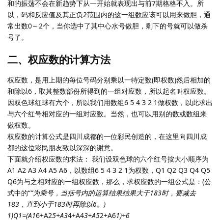
和的振荡不会在新趋势下从一开始就表现出与前7期格格不入。所
以，码和反应值及其正负2范围内的这一组数应该可以用来做胆，通
常出数0～2个，当你选中了其中心水号做胆，剩下的号就可以做杀
号了。
二、权应数的计算方法
权应数，是用上期的每位号码分别乘以一特定数(即权数)然后相加的
和除以6，取其整数部份所得到的一组对应数，所以起名叫权应数。
因双色球红球有六个，所以我们用数组6 5 4 3 2 1做权数，以此求出
与六个红号相对应的一组对应数。当然，也可以用别的数或数组来
做权数。
权应数的计算公式是四川成都的一位彩民创造的，在这里向四川成
都的这位彩民朋友致以深深的谢意。
下面就介绍权应数的求法： 我们设双色球的六个红号按大小顺序为
A1 A2 A3 A4 A5 A6，以数组6 5 4 3 2 1为权数，Q1 Q2 Q3 Q4 Q5
Q6为与之相对应的一组权应数，那么，求权应数的一组公式是：(公
式中的“
”为乘号，当括号内的运算结果结果大于183时，要减去
183，直到小于183时再除以6。)
1)Q1=(A1
6+A2
5+A3
4+A4
3+A5
2+A6
1)÷6