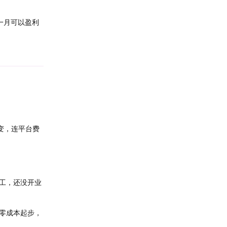
一月可以盈利
回复
变，连平台费
工，还没开业
零成本起步，