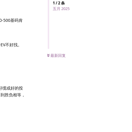
1
/
2
条
五月 2025
-500基码肯
EV不好找。
最新回复
好缆或好的投
等到胜负相等，