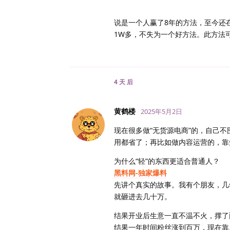
说是一个人赢了8年的方法，至今还
1W多，不失为一个好方法。此方法
4 天
后
黄鹤楼
2025年5月2日
现在很多做“无货源电商”的，自己
用都省了；再比如做内容运营的，靠
为什么“轻”的东西更适合普通人？
黑料网-独家爆料
先讲个真实的故事。我有个朋友，几
就砸进去几十万。
结果开业后生意一直不温不火，撑了
结果一年时间粉丝涨到百万，现在靠