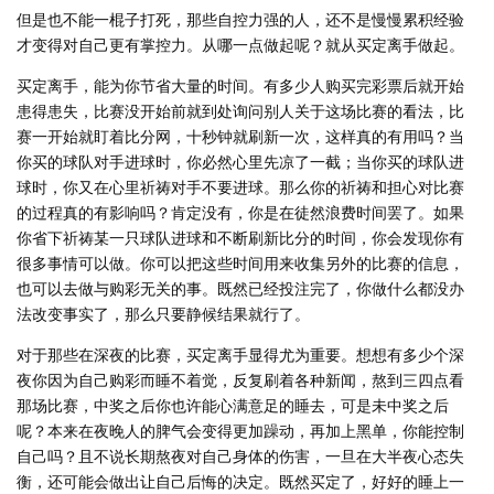
但是也不能一棍子打死，那些自控力强的人，还不是慢慢累积经验
才变得对自己更有掌控力。从哪一点做起呢？就从买定离手做起。
买定离手，能为你节省大量的时间。有多少人购买完彩票后就开始
患得患失，比赛没开始前就到处询问别人关于这场比赛的看法，比
赛一开始就盯着比分网，十秒钟就刷新一次，这样真的有用吗？当
你买的球队对手进球时，你必然心里先凉了一截；当你买的球队进
球时，你又在心里祈祷对手不要进球。那么你的祈祷和担心对比赛
的过程真的有影响吗？肯定没有，你是在徒然浪费时间罢了。如果
你省下祈祷某一只球队进球和不断刷新比分的时间，你会发现你有
很多事情可以做。你可以把这些时间用来收集另外的比赛的信息，
也可以去做与购彩无关的事。既然已经投注完了，你做什么都没办
法改变事实了，那么只要静候结果就行了。
对于那些在深夜的比赛，买定离手显得尤为重要。想想有多少个深
夜你因为自己购彩而睡不着觉，反复刷着各种新闻，熬到三四点看
那场比赛，中奖之后你也许能心满意足的睡去，可是未中奖之后
呢？本来在夜晚人的脾气会变得更加躁动，再加上黑单，你能控制
自己吗？且不说长期熬夜对自己身体的伤害，一旦在大半夜心态失
衡，还可能会做出让自己后悔的决定。既然买定了，好好的睡上一