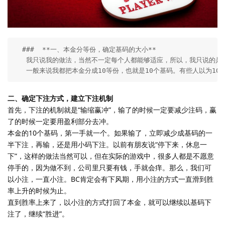
  ###  **一、本金分等份，确定基码的大小**

   我只说我的做法，当然不一定每个人都能够适应，所以，我只说的是分
   一般来说我都把本金分成10等份，也就是10个基码。有些人以为
二、确定下注方式，建立下注机制
首先，下注的机制就是“输缩赢冲”，输了的时候一定要减少注码，赢
了的时候一定要用盈利部分去冲。
本金的10个基码，第一手就一个。如果输了，立即减少成基码的一
半下注，再输，还是用小码下注。以前有朋友说“停下来，休息一
下”，这样的做法当然可以，但在实际的游戏中，很多人都是不愿意
停手的，因为做不到，公司里只要有钱，手就会痒。那么，我们可
以小注，一直小注。BC肯定会有下风期，用小注的方式一直滑到胜
率上升的时候为止。
直到胜率上来了，以小注的方式打回了本金，就可以继续以基码下
注了，继续“胜进”。