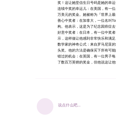
奖！这让她坚信生日号码是她的幸运
连续中奖的幸运儿：在美国，有一位名叫
万美元的奖金。她被称为『世界上最
善心中奖者：在加拿大，一位名叫Tom
构。他表示，这是为了纪念因癌症去
好意中奖者：在日本，有一位中奖者
示，这样做让他感到非常快乐和满足
数学家的神奇公式：来自罗马尼亚的St
头奖。他的方法是确保买下所有可能
错过的机会：在英国，有一位男子每
了数百万英镑的奖金，但他说这让他
说点什么吧...