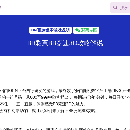
8
百达娱乐游戏说明
彩票专区
BB彩票BB竞速3D攻略解说
基础由BBIN平台自行研发的游戏，最终数字会由随机数字产生器(RNG)产
的一组号码，从000至999中随机摇出， 每期进行约1分钟，每日开奖14
不住，一直一直赢，深刻感受BB竞速3D的魅力。
会有相对帮助的，就让玩家们来了解下BB竞速3D攻略。
奖励的游戏环境，在游戏中，玩家在进行投注时面临各种风险选择，每一次