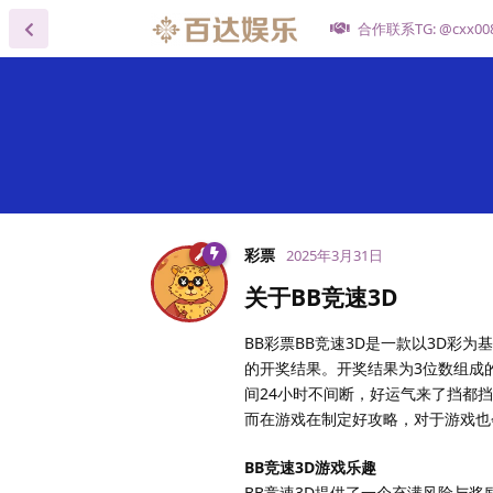
合作联系TG: @cxx00
彩票
2025年3月31日
关于BB竞速3D
BB彩票BB竞速3D是一款以3D彩为
的开奖结果。开奖结果为3位数组成的
间24小时不间断，好运气来了挡都挡
而在游戏在制定好攻略，对于游戏也
BB竞速3D游戏乐趣
BB竞速3D提供了一个充满风险与