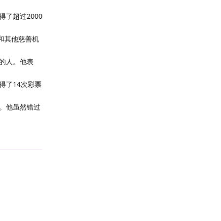
得了超过2000
究和其他慈善机
的人。他表
得了14次彩票
。他虽然错过
回复