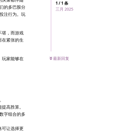
1
/
1
条
们的多巴胺分
三月 2025
投注行为。玩
不堪，而游戏
而在紧张的生
，玩家能够在
最新回复
。
能提高胜算。
数字组合的多
略可让选择更