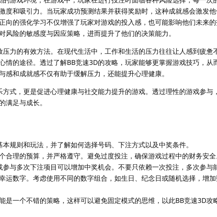
激度和吸引力。当玩家成功预测结果并获得奖励时，这种成就感会激发他
正向的强化学习不仅增强了玩家对游戏的投入感，也可能影响他们未来的
对风险的敏感度与因应策略，进而提升了他们的决策能力。
释放压力的有效方法。在现代生活中，工作和生活的压力往往让人感到疲惫
心情的途径。透过了解BB竞速3D的攻略，玩家能够更掌握游戏技巧，从
与感和成就感不仅有助于缓解压力，还能提升心理健康。
娱乐方式，更是促进心理健康与社交能力提升的游戏。透过理性的游戏参与
的满足与成长。
的基本规则和玩法，并了解如何选择号码、下注方式以及中奖条件。
个合理的预算，并严格遵守。避免过度投注，确保游戏过程中的财务安全
法或参与多次下注项目可以增加中奖机会。不要只依赖一次投注，多次参与
幸运数字。考虑使用不同的数字组合，如生日、纪念日或随机选择，增加
能是一个不错的策略，这样可以避免固定模式的思维，以此BB竞速3D攻