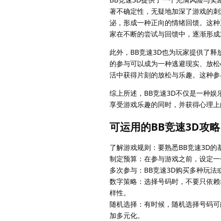
著不确定性，无疑地加深了游戏的刺
泌，形成一种正向的情绪回馈。这种
家在不断的尝试与回馈中，逐渐形成
此外，BB竞速3D也为玩家提供了
的参与可以成为一种逃避现实、放松
活中获得片刻的放松与乐趣。这种参
综上所述，BB竞速3D不仅是一种
享受游戏乐趣的同时，并获得心理上
可运用的BB竞速3D攻略
了解游戏规则：要熟悉BB竞速3D
制定预算：在参与游戏之前，设定一
多次参与：BB竞速3D购买多种玩
数字策略：选择号码时，不要只依赖
样性。
随机选择：有时候，随机选择号码可
加多元化。