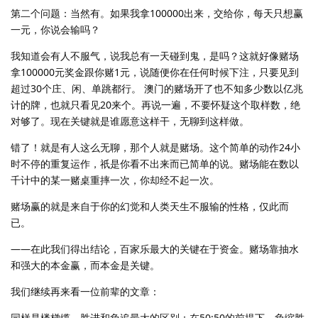
第二个问题：当然有。如果我拿100000出来，交给你，每天只想赢
一元，你说会输吗？
我知道会有人不服气，说我总有一天碰到鬼，是吗？这就好像赌场
拿100000元奖金跟你赌1元，说随便你在任何时候下注，只要见到
超过30个庄、闲、单跳都行。 澳门的赌场开了也不知多少数以亿兆
计的牌，也就只看见20来个。再说一遍，不要怀疑这个取样数，绝
对够了。现在关键就是谁愿意这样干，无聊到这样做。
错了！就是有人这么无聊，那个人就是赌场。这个简单的动作24小
时不停的重复运作，祇是你看不出来而已简单的说。赌场能在数以
千计中的某一赌桌重摔一次，你却经不起一次。
赌场赢的就是来自于你的幻觉和人类天生不服输的性格，仅此而
已。
——在此我们得出结论，百家乐最大的关键在于资金。赌场靠抽水
和强大的本金赢，而本金是关键。
我们继续再来看一位前辈的文章：
同样是楼梯缆，胜进和负追最大的区别：在50:50的前提下，负缩胜