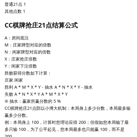
普通21点 1
其他点数 1
CC棋牌抢庄21点结算公式
A：房间底注
M：庄家牌型对应的倍数
N：闲家牌型对应的倍数
X：庄家抢庄倍数
Y：闲家下注倍数
胜败获得分数如下计算：
庄家 闲家
胜利 A * M * X * Y - 抽水 A * N * X * Y - 抽水
失败 A * N * X * Y A * M * X * Y
※ 抽水：赢家所赢分数的 5 %
CC棋牌抢庄21点防以小博大机制：本局身上多少分数，本局最多输
赢多少分数。
例：本局身上 100，计算时您理论应得 200；但假如您本局输了最
多只输 100，为了公平起见，您本局最多也只能赢 100，而不是
200。