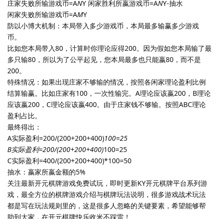
庄家失败所输游戏币=A
N
Y 闲家胜利所嬴游戏币=A
N
Y-抽水
闲家失败所输游戏币=A
M
Y
防以小博大机制：本局带入多少游戏币，本局最多输赢多少游戏
币。
比如您本局带入80，计算时你理论应得200。因为假如您本局输了最
多只输80，所以为了公平起见，您本局最多也只能嬴80，而不是
200。
特殊情况：如果出现庄家不够输的情况，按照各闲家理论盈利比例
结算输赢。比如庄家有100，一次性输完。A理论应该嬴200，B理论
应该嬴200，C理论应该嬴400。由于庄家钱不够输。按照ABC理论
盈利占比。
最终得出：
A实际盈利=200/(200+200+400)
100=25
B实际盈利=200/(200+200+400)
100=25
C实际盈利=400/(200+200+400)*100=50
抽水：嬴家所嬴金额的5%
关注最新开元棋牌游戏免费试玩，即时更新KY开元棋牌平台系列游
戏，最全方位的棋牌游戏介绍与棋牌玩法说明，很多游戏战术玩法
都是写在玩法规则里的，这是很多人忽略的关键要素，希望能够帮
助到大家，在开元棋牌快乐收米不踩雷！