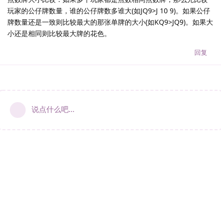
玩家的公仔牌数量，谁的公仔牌数多谁大(如JQ9>J 10 9)。如果公仔
牌数量还是一致则比较最大的那张单牌的大小(如KQ9>JQ9)。如果大
小还是相同则比较最大牌的花色。
回复
说点什么吧...