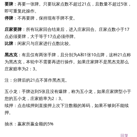
要牌
：再要一张牌。只要玩家点数不超过21点，且数量不超过5张，
即可重复此操作。
停牌
：不再要牌，保持现有手牌不变。
庄家要牌
：所有玩家回合结束后，进入庄家回合。庄家点数小于17
点必须要牌，大于等于17点必须停牌。
比牌
：闲家只与庄家进行点数比较。
黑杰克
：有且仅有两张手牌，且分别为A和1张10点牌，这种21点称
为黑杰克，本轮中不需要再进行操作。如果庄家牌不是黑杰克那么
庄家赔率为2：3。
注：分牌后的21点不算作黑杰克。
五小龙：手牌达到5张且没有爆牌，称为五小龙，如果庄家牌型小于
您的五小龙，庄家赔率为2：3。
续押：点击续押则直接押上次下注数额的筹码，如果不够则不能续
押。
抽水：嬴家所嬴金额的5%
回复