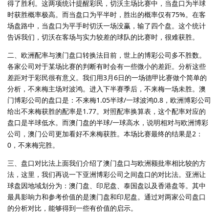
得了胜利。这两项统计提醒彩民，切沃主场比赛中，当盘口为半球
时获胜概率极高。而当盘口为平半时，胜出的概率仅有75%。在客
场盘路中，当盘口为平手时切沃一场没赢，输了四个盘。这个统计
告诉我们，切沃在客场与实力较差的球队的比赛时，很难获胜。
二、欧洲配率与澳门盘口转换法目前，世上的博彩公司多不胜数。
各家公司对于某场比赛的判断有时会有一些微小的差距。分析这些
差距对于彩民很有意义。我们用3月6日的一场德甲比赛做个简单的
分析，不来梅主场对波鸿。进入下半赛季后，不来梅一场未胜。澳
门博彩公司的盘口是：不来梅1.05半球/一球波鸿0.8，欧洲博彩公司
给出不来梅获胜的配率是1.77。对照配率换算表，这个配率对应的
盘口是半球低水。而澳门盘的半球/一球高水，说明相对与欧洲博彩
公司，澳门公司更加看好不来梅获胜。本场比赛最终的结果是2：
0，不来梅完胜。
三、盘口对比法上面我们介绍了澳门盘口与欧洲额批率相比较的方
法，这里，我们再说一下亚洲博彩公司之间盘口的对比法。亚洲让
球盘因地域划分为：澳门盘、印尼盘、泰国盘以及香港盘等。其中
最具影响力和参考价值的是澳门盘和印尼盘。通过对两家公司盘口
的分析对比，能够得到一些有价值的启示。