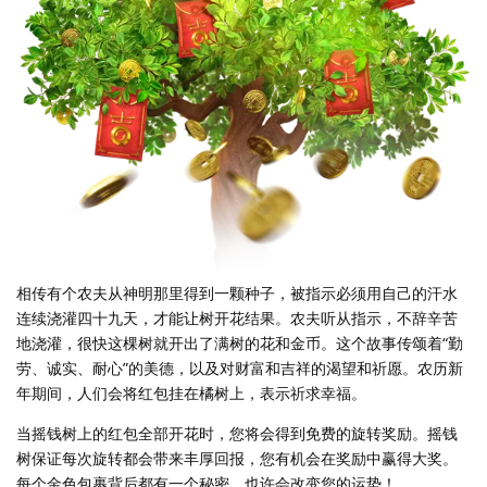
相传有个农夫从神明那里得到一颗种子，被指示必须用自己的汗水
连续浇灌四十九天，才能让树开花结果。农夫听从指示，不辞辛苦
地浇灌，很快这棵树就开出了满树的花和金币。这个故事传颂着“勤
劳、诚实、耐心”的美德，以及对财富和吉祥的渴望和祈愿。农历新
年期间，人们会将红包挂在橘树上，表示祈求幸福。
当摇钱树上的红包全部开花时，您将会得到免费的旋转奖励。摇钱
树保证每次旋转都会带来丰厚回报，您有机会在奖励中赢得大奖。
每个金色包裹背后都有一个秘密，也许会改变您的运势！