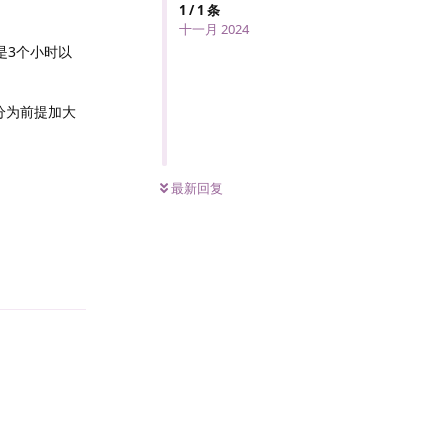
1
/
1
条
十一月 2024
是3个小时以
分为前提加大
最新回复
回复