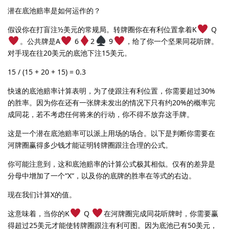
潜在底池赔率是如何运作的？
假设你在打盲注½美元的常规局。转牌圈你在有利位置拿着K
Q
。公共牌是A
6
2
9
，给了你一个坚果同花听牌。
对手现在往20美元的底池下注15美元。
15 / (15 + 20 + 15) = 0.3
快速的底池赔率计算表明，为了使跟注有利位置，你需要超过30%
的胜率。因为你在还有一张牌未发出的情况下只有约20%的概率完
成同花，若不考虑任何将来的行动，你不得不放弃这手牌。
这是一个潜在底池赔率可以派上用场的场合。以下是判断你需要在
河牌圈赢得多少钱才能证明转牌圈跟注合理的公式。
你可能注意到，这和底池赔率的计算公式极其相似。仅有的差异是
分母中增加了一个“X“，以及你的底牌的胜率在等式的右边。
现在我们计算X的值。
这意味着，当你的K
Q
在河牌圈完成同花听牌时，你需要赢
得超过25美元才能使转牌圈跟注有利可图。因为底池已有50美元，