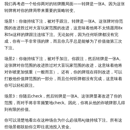
我们再考虑一个给你两对的转牌圈局面——转牌是一张A。因为这张
转牌将对你的牌局带来重要的策略转变。
场景1：你做持续下注，被对手跟注。转牌是一张A。这张牌对你范
围的改进胜过对大盲玩家范围的改进，这意味着他将不太情愿用8x
和5x这样的牌跟注连续下注。无论如何，因为任何听牌都没有完
成，你有一手非常强的牌，而且你几乎总是能够为了价值做第三次
下注。
场景2：你做持续下注，被对手加注。你跟注，然后转牌是一张A。
这张牌对你范围的改进胜过对大盲玩家范围的改进，这意味着他将
对诈唬更加慎重（一般而言）。还有，你的牌现在得到改进，可以
打败他价值牌范围的一部分，而且任何听牌都没有完成，这意味着
你可以轻松跟注。
场景3：你随后check，然后转牌是一张A。这张牌显著改进了你的
范围，而对手将非常频繁地check。因此，你将从他的诈唬牌那儿得
到有限的价值。
你可以清楚地看出在这种场合为什么必须用AJ做持续下注。所有这
些场景都鼓励你立即往底池投入资金。