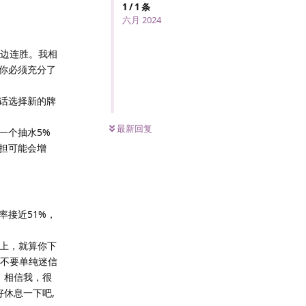
1
/
1
条
六月 2024
单边连胜。我相
你必须充分了
话选择新的牌
最新回复
一个抽水5%
担可能会增
接近51%，
身上，就算你下
议不要单纯迷信
，相信我，很
休息一下吧,